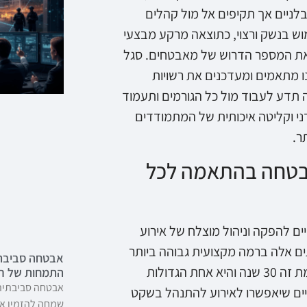
בלניים אך תקיפים אל מול קהלים
ש בנשק ורצוי, כתוצאה מרקע מבצעי
 את המספר הדרוש של מאבטחים. סגל
 מתאמים ומעדכנים את רשויות
 תדע לעבוד מול כל הגורמים ותעמוד
דני וקליטה איכותית של המתמודדים
ר.
אבטחה בהתאמה לכל
ים להפקה וניהול מוצלח של אירוע
ם אלה ברמה מקצועית גבוהה ביותר
אבטחה סביבתי
תוך התייחסות לכלל ההיבטים שהוזכרו. חברת רשף ביטחון קיימת זה 30 שנה והיא אחת הגדולות
התמחות של רש
אבטחה סביבתית 
עיים שיאפשרו לאירוע להתנהל בשקט
שמחה להזמין את